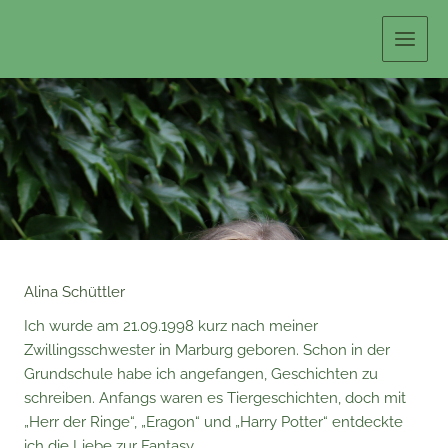
Zum
Inhalt
springen
Alina Schüttler
Ich wurde am 21.09.1998 kurz nach meiner
Zwillingsschwester in Marburg geboren. Schon in der
Grundschule habe ich angefangen, Geschichten zu
schreiben. Anfangs waren es Tiergeschichten, doch mit
„Herr der Ringe“, „Eragon“ und „Harry Potter“ entdeckte
ich die Liebe zur Fantasy.